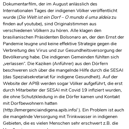
Dokumentarfilm, der im August anlässlich des
Internationalen Tages der indigenen Völker veröffentlicht
wurde (
Die Welt ist ein Dorf – O mundo é uma aldeia
zu
finden auf youtube), sind Originalstimmen aus
verschiedenen Völkern zu hören. Alle klagen den
brasilianischen Präsidenten Bolsonaro an, der den Ernst der
Pandemie leugne und keine effektive Strategie gegen die
Verbreitung des Virus und zur Gesundheitsversorgung der
Bevölkerung habe. Die indigenen Gemeinden fühlten sich
„verlassen“. Die Kaziken (Anführer) aus den Dörfern
beschweren sich über die mangelnde Hilfe durch die SESAI
(das Spezialsekretariat für indigene Gesundheit). Auf der
Website der APIB werden sogar Völker aufgeführt, die erst
durch Mitarbeiter der SESAI mit Covid 19 infiziert wurden,
die ohne Schutzkleidung in die Dörfer kamen und Kontakt
mit Dorfbewohnern hatten
(http://emergenciaindigena.apib.info/ ). Ein Problem ist auch
die mangelnde Versorgung mit Trinkwasser in indigenen
Gebieten, die es vielen Menschen sehr erschwert z.B. die