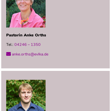
Pastorin
Anke
Orths
Tel.:
04246 – 1350
anke.orths@evlka.de