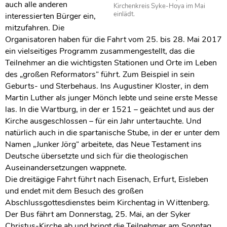
auch alle anderen
Kirchenkreis Syke-Hoya im Mai
einlädt.
interessierten Bürger ein,
mitzufahren. Die
Organisatoren haben für die Fahrt vom 25. bis 28. Mai 2017
ein vielseitiges Programm zusammengestellt, das die
Teilnehmer an die wichtigsten Stationen und Orte im Leben
des „großen Reformators“ führt. Zum Beispiel in sein
Geburts- und Sterbehaus. Ins Augustiner Kloster, in dem
Martin Luther als junger Mönch lebte und seine erste Messe
las. In die Wartburg, in der er 1521 – geächtet und aus der
Kirche ausgeschlossen – für ein Jahr untertauchte. Und
natürlich auch in die spartanische Stube, in der er unter dem
Namen „Junker Jörg“ arbeitete, das Neue Testament ins
Deutsche übersetzte und sich für die theologischen
Auseinandersetzungen wappnete.
Die dreitägige Fahrt führt nach Eisenach, Erfurt, Eisleben
und endet mit dem Besuch des großen
Abschlussgottesdienstes beim Kirchentag in Wittenberg.
Der Bus fährt am Donnerstag, 25. Mai, an der Syker
Christus-Kirche ab und bringt die Teilnehmer am Sonntag