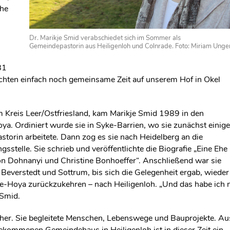
che
Dr. Marikje Smid verabschiedet sich im Sommer als
Gemeindepastorin aus Heiligenloh und Colnrade. Foto: Miriam Unge
81
öchten einfach noch gemeinsame Zeit auf unserem Hof in Okel
 Kreis Leer/Ostfriesland, kam Marikje Smid 1989 in den
ya. Ordiniert wurde sie in Syke-Barrien, wo sie zunächst einige
storin arbeitete. Dann zog es sie nach Heidelberg an die
stelle. Sie schrieb und veröffentlichte die Biografie „Eine Ehe
n Dohnanyi und Christine Bonhoeffer“. Anschließend war sie
Beverstedt und Sottrum, bis sich die Gelegenheit ergab, wieder
e-Hoya zurückzukehren – nach Heiligenloh. „Und das habe ich n
 Smid.
zt her. Sie begleitete Menschen, Lebenswege und Bauprojekte. Au
ekommenen Gemeindehaus in Heiligenloh ist in dieser Zeit ein