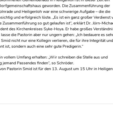
 Dorfgemeinschaftshaus geworden. Die Zusammenführung der
nrade und Heiligenloh war eine schwierige Aufgabe – die die
sichtig und erfolgreich löste. „Es ist ein ganz großer Verdienst 
e Zusammenführung so gut gelaufen ist“, erklärt Dr. Jörn-Micha
dent des Kirchenkreises Syke-Hoya. Er habe großes Verständni
 lasse die Pastorin aber nur ungern gehen: „Ich bedauere es sehr
Smid nicht nur eine Kollegin verlieren, die für ihre Integrität un
t ist, sondern auch eine sehr gute Predigerin.“
t in vollem Umfang erhalten: „Wir schreiben die Stelle aus und
ig jemand Passendes finden“, so Schröder.
on Pastorin Smid ist für den 13. August um 15 Uhr in Heiligen