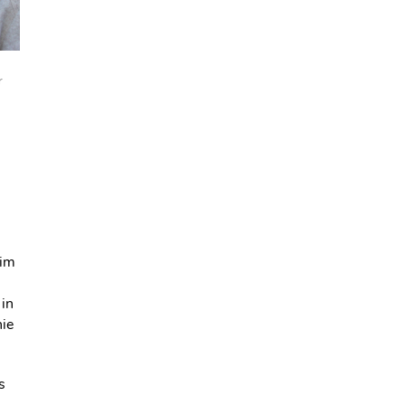
r
 im
 in
ie
s