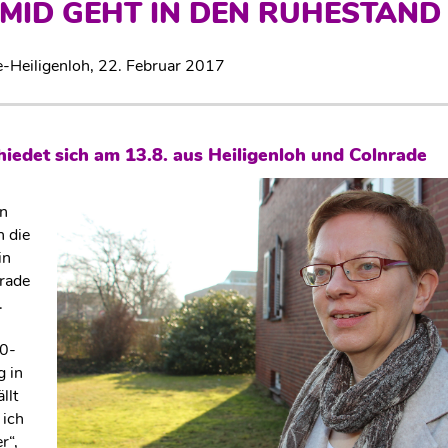
SMID GEHT IN DEN RUHESTAND
-Heiligenloh,
22. Februar 2017
hiedet sich am 13.8. aus Heiligenloh und Colnrade
n
 die
in
rade
.
60-
g in
llt
 ich
r“,