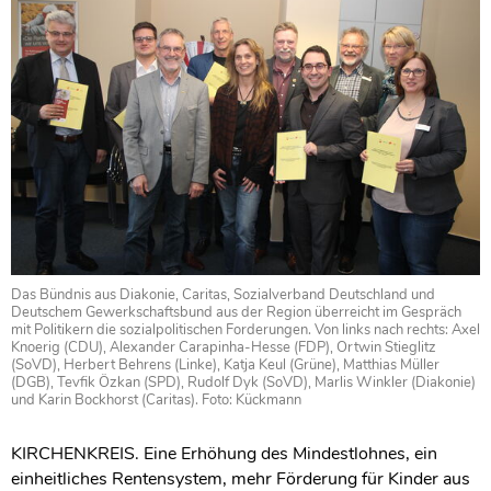
Das Bündnis aus Diakonie, Caritas, Sozialverband Deutschland und
Deutschem Gewerkschaftsbund aus der Region überreicht im Gespräch
mit Politikern die sozialpolitischen Forderungen. Von links nach rechts: Axel
Knoerig (CDU), Alexander Carapinha-Hesse (FDP), Ortwin Stieglitz
(SoVD), Herbert Behrens (Linke), Katja Keul (Grüne), Matthias Müller
(DGB), Tevfik Özkan (SPD), Rudolf Dyk (SoVD), Marlis Winkler (Diakonie)
und Karin Bockhorst (Caritas). Foto: Kückmann
KIRCHENKREIS. Eine Erhöhung des Mindestlohnes, ein
einheitliches Rentensystem, mehr Förderung für Kinder aus