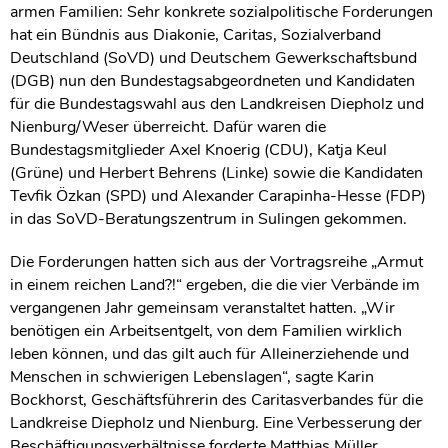
armen Familien: Sehr konkrete sozialpolitische Forderungen
hat ein Bündnis aus Diakonie, Caritas, Sozialverband
Deutschland (SoVD) und Deutschem Gewerkschaftsbund
(DGB) nun den Bundestagsabgeordneten und Kandidaten
für die Bundestagswahl aus den Landkreisen Diepholz und
Nienburg/Weser überreicht. Dafür waren die
Bundestagsmitglieder Axel Knoerig (CDU), Katja Keul
(Grüne) und Herbert Behrens (Linke) sowie die Kandidaten
Tevfik Özkan (SPD) und Alexander Carapinha-Hesse (FDP)
in das SoVD-Beratungszentrum in Sulingen gekommen.
Die Forderungen hatten sich aus der Vortragsreihe „Armut
in einem reichen Land?!“ ergeben, die die vier Verbände im
vergangenen Jahr gemeinsam veranstaltet hatten. „Wir
benötigen ein Arbeitsentgelt, von dem Familien wirklich
leben können, und das gilt auch für Alleinerziehende und
Menschen in schwierigen Lebenslagen“, sagte Karin
Bockhorst, Geschäftsführerin des Caritasverbandes für die
Landkreise Diepholz und Nienburg. Eine Verbesserung der
Beschäftigungsverhältnisse forderte Matthias Müller,