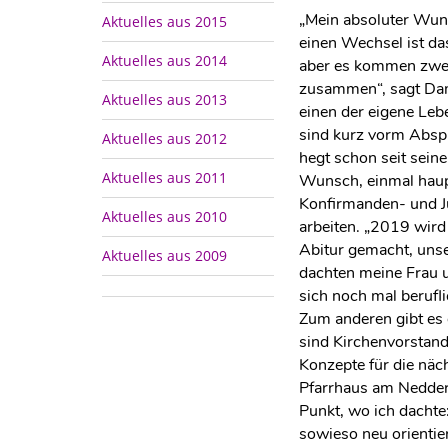
„Mein absoluter Wun
Aktuelles aus 2015
einen Wechsel ist das
Aktuelles aus 2014
aber es kommen zwe
zusammen“, sagt D
Aktuelles aus 2013
einen der eigene Leb
sind kurz vorm Abspr
Aktuelles aus 2012
hegt schon seit sei
Aktuelles aus 2011
Wunsch, einmal haupt
Konfirmanden- und J
Aktuelles aus 2010
arbeiten. „2019 wird
Abitur gemacht, unse
Aktuelles aus 2009
dachten meine Frau un
sich noch mal berufli
Zum anderen gibt es
sind Kirchenvorstand
Konzepte für die näc
Pfarrhaus am Neddern
Punkt, wo ich dachte:
sowieso neu orientier