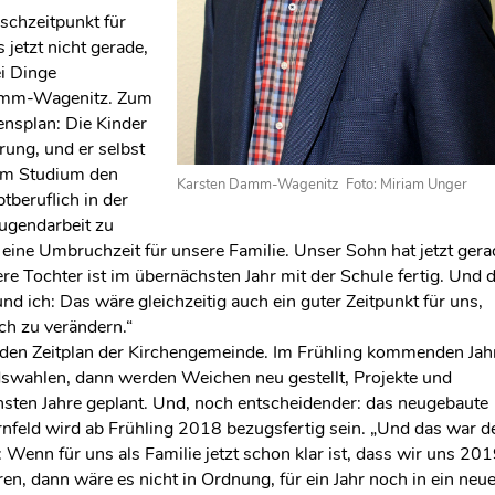
schzeitpunkt für
 jetzt nicht gerade,
i Dinge
amm-Wagenitz. Zum
ensplan: Die Kinder
ung, und er selbst
nem Studium den
Karsten Damm-Wagenitz Foto: Miriam Unger
beruflich in der
ugendarbeit zu
 eine Umbruchzeit für unsere Familie. Unser Sohn hat jetzt gera
re Tochter ist im übernächsten Jahr mit der Schule fertig. Und 
d ich: Das wäre gleichzeitig auch ein guter Zeitpunkt für uns,
ch zu verändern.“
 den Zeitplan der Kirchengemeinde. Im Frühling kommenden Jah
swahlen, dann werden Weichen neu gestellt, Projekte und
hsten Jahre geplant. Und, noch entscheidender: das neugebaute
feld wird ab Frühling 2018 bezugsfertig sein. „Und das war d
 Wenn für uns als Familie jetzt schon klar ist, dass wir uns 20
en, dann wäre es nicht in Ordnung, für ein Jahr noch in ein neu