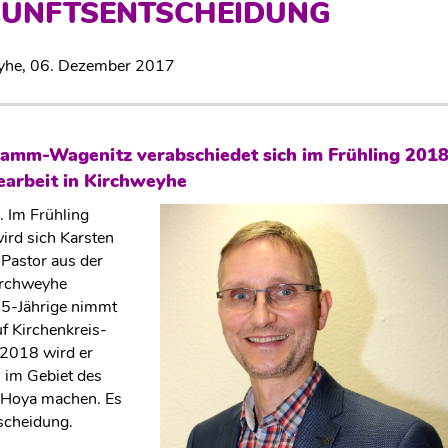
NUNFTSENTSCHEIDUNG
yhe,
06. Dezember 2017
Damm-Wagenitz verabschiedet sich im Frühling 201
arbeit in Kirchweyhe
Im Frühling
rd sich Karsten
Pastor aus der
irchweyhe
55-Jährige nimmt
uf Kirchenkreis-
 2018 wird er
 im Gebiet des
-Hoya machen. Es
tscheidung.