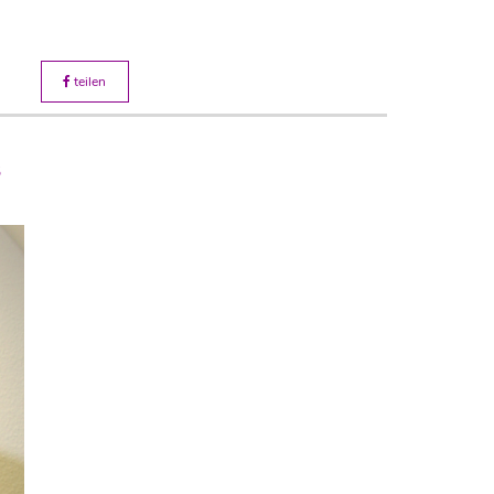
teilen
8